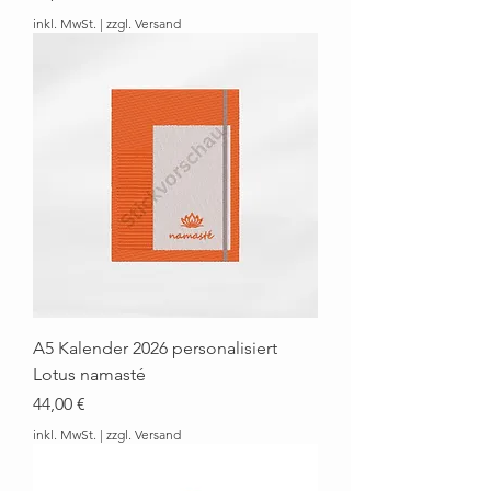
inkl. MwSt.
|
zzgl. Versand
A5 Kalender 2026 personalisiert
Lotus namasté
Preis
44,00 €
inkl. MwSt.
|
zzgl. Versand