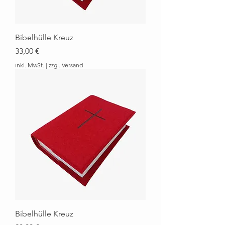
Bibelhülle Kreuz
Preis
33,00 €
inkl. MwSt.
|
zzgl. Versand
Bibelhülle Kreuz