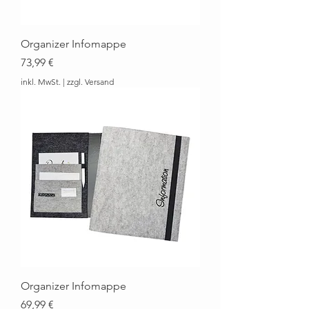
Organizer Infomappe
Preis
73,99 €
inkl. MwSt.
|
zzgl. Versand
Organizer Infomappe
Preis
69,99 €