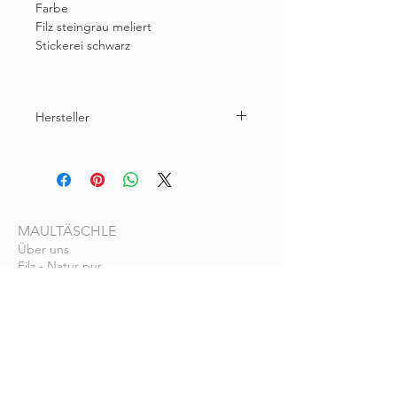
Farbe
Filz steingrau meliert
Stickerei schwarz
Hersteller
Brunhilde Wallner, Eichhornstr. 30A, 78464
Konstanz
maultaeschlefilz@gmail.com
MAULTÄSCHLE
Über uns
Filz - Natur pur
Farbkarten
Pflegehinweise
SERVICE
Bezahlung
Vers
and
Lieferzeit