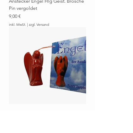
Anstecker Engel Hlg Geist. Brosche
Pin vergoldet
Preis
9,00 €
inkl. MwSt.
|
zzgl. Versand
Engel Anhänger roter Jaspis mit
Öse
Preis
14,90 €