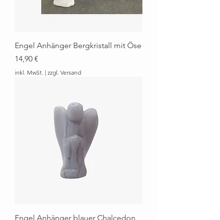
Engel Anhänger Bergkristall mit Öse
Preis
14,90 €
inkl. MwSt.
|
zzgl. Versand
Engel Anhänger blauer Chalcedon