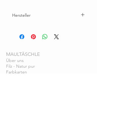
Hersteller
Brunhilde Wallner, Eichhornstr. 30A, 78464
Konstanz
maultaeschlefilz@gmail.com
MAULTÄSCHLE
Über uns
Filz - Natur pur
Farbkarten
Pflegehinweise
SERVICE
Bezahlung
Vers
and
Lieferzeit
KONTAKT
maultaeschlefilz@gmail.com
+49
(0)7531-9918688