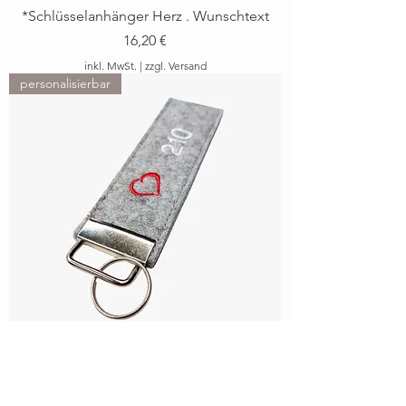
*Schlüsselanhänger Herz . Wunschtext
Preis
16,20 €
inkl. MwSt.
|
zzgl. Versand
personalisierbar
*Schlüsselanhänger Herz . Nummer
Preis
16,20 €