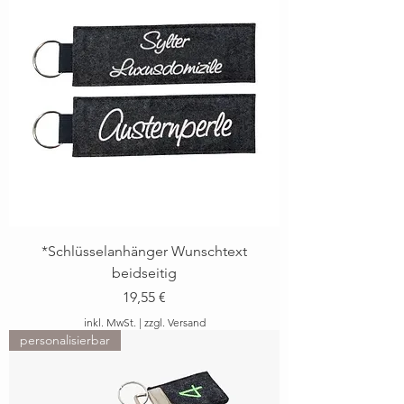
*Schlüsselanhänger Wunschtext
beidseitig
Preis
19,55 €
inkl. MwSt.
|
zzgl. Versand
personalisierbar