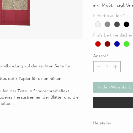
inkl. MwSt.
|
zzgl. Ve
Filzfarbe außen
*
Filzfarbe Innenfächer
Anzahl
*
piralbindung auf der rechten Seite für
ttes optik Papier für einen höhen
In den Warenkorb
aufen der Tinte = Schönschreibeffekt.
auberes Heraustrennen der Blätter und die
heften.
Hersteller