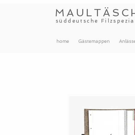
MAULTÄSC
süddeutsche Filzspezia
home
Gästemappen
Anläss