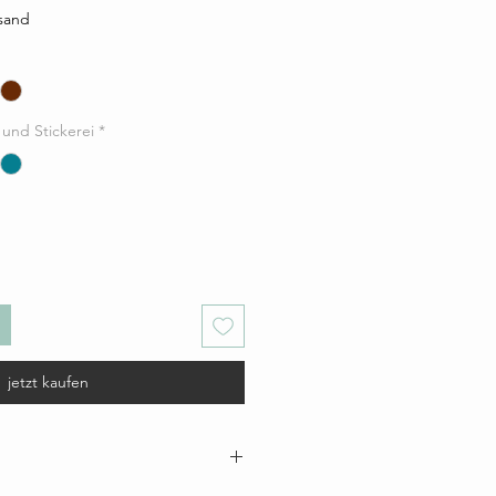
rsand
 und Stickerei
*
jetzt kaufen