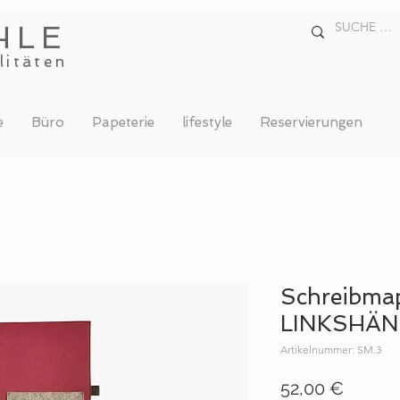
HLE
litäten
e
Büro
Papeterie
lifestyle
Reservierungen
Schreibma
LINKSHÄND
Artikelnummer: SM.3
Preis
52,00 €