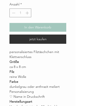
Anzahl
*
In den Warenkorb
jetzt kaufen
personalisiertes Filztäschchen mit
Klettverschluss
Größe
ca 8 x 8 cm
Filz
reine Wolle
Farbe
dunkelgrau oder anthrazit meliert
Personalisierung
♡ Name in Druckschrift
Herstellungsart