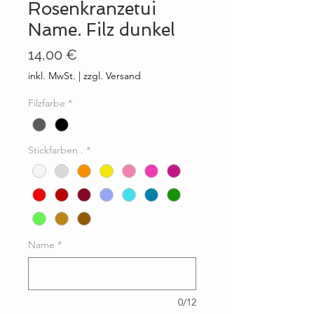
Rosenkranzetui
Name. Filz dunkel
Preis
14,00 €
inkl. MwSt.
|
zzgl. Versand
Filzfarbe
*
Stickfarben .
*
Name
*
0/12