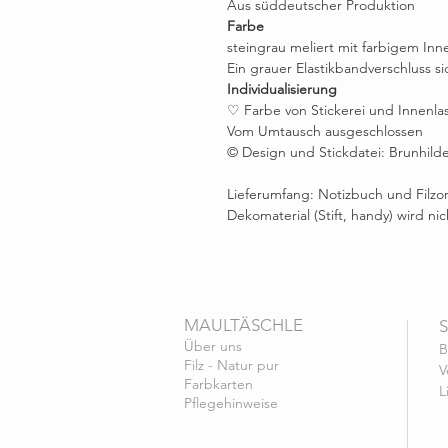
Aus süddeutscher Produktion
Farbe
steingrau meliert mit farbigem Inne
Ein grauer Elastikbandverschluss si
Individualisierung
♡ Farbe von Stickerei und Innenla
Vom Umtausch ausgeschlossen
© Design und Stickdatei: Brunhilde
Lieferumfang: Notizbuch und Filzo
Dekomaterial (Stift, handy) wird nic
MAULTÄSCHLE
Über uns
B
Filz - Natur pur
V
Farbkarten
L
Pflegehinweise