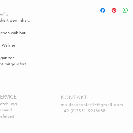
Brunhilde Wallner, Eichh
maultaeschlefilz@gmail.
nfilz
chert den Inhalt.
schen wählbar
 Wallner
rganizer
ht mitgeliefert
SERVICE
KONTAKT
ezahlung
maultaeschlefilz@gmail.com
ers
and
+49 (0)7531-9918688
ieferzeit