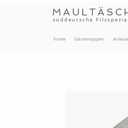
MAULTÄSC
süddeutsche Filzspezia
home
Gästemappen
Anläss