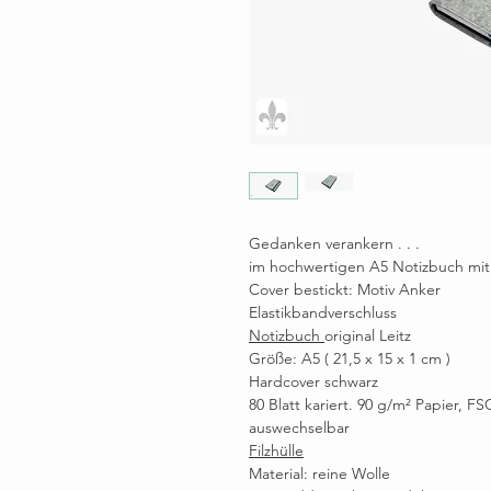
Gedanken verankern . . .
im hochwertigen A5 Notizbuch mit 
Cover bestickt: Motiv Anker
Elastikbandverschluss
Notizbuch
original Leitz
Größe: A5 ( 21,5 x 15 x 1 cm )
Hardcover schwarz
80 Blatt kariert. 90 g/m² Papier, FSC
auswechselbar
Filzhülle
Material: reine Wolle