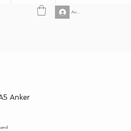
Anmelden
A5 Anker
rsand