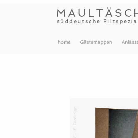
MAULTÄSC
süddeutsche Filzspezia
home
Gästemappen
Anläss