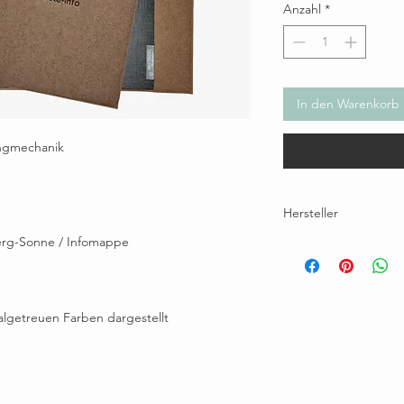
Anzahl
*
In den Warenkorb
ingmechanik
Hersteller
Berg-Sonne / Infomappe
Brunhilde Wallner, Eichh
maultaeschlefilz@gmail.
inalgetreuen Farben dargestellt