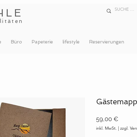
HLE
litäten
e
Büro
Papeterie
lifestyle
Reservierungen
Gästemapp
Preis
59,00 €
inkl. MwSt.
|
zzgl. Ve