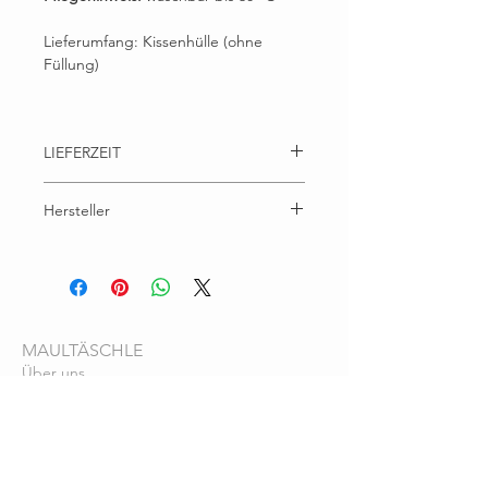
Lieferumfang: Kissenhülle (ohne
Füllung)
LIEFERZEIT
aktuelle Lieferzeit
Hersteller
Brunhilde Wallner, Eichhornstr. 30A, 78464
Konstanz
maultaeschlefilz@gmail.com
MAULTÄSCHLE
Über uns
Filz - Natur pur
Farbkarten
Pflegehinweise
SERVICE