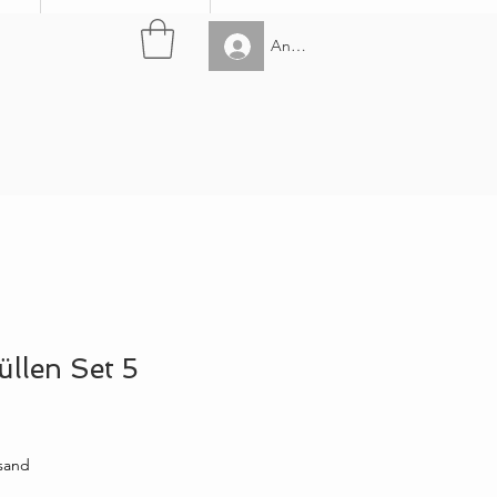
Anmelden
üllen Set 5
rsand