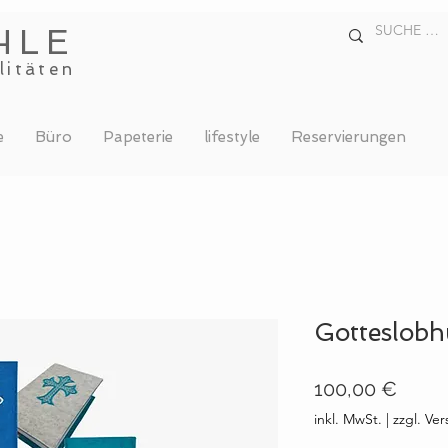
HLE
litäten
e
Büro
Papeterie
lifestyle
Reservierungen
Gotteslobh
Preis
100,00 €
inkl. MwSt.
|
zzgl. Ve