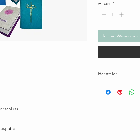
Anzahl
*
In den Warenkorb
Hersteller
Brunhilde Wallner, Eichh
maultaeschlefilz@gmail.
verschluss
-Ausgabe