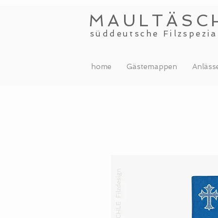
MAULTÄSC
süddeutsche Filzspezia
home
Gästemappen
Anläss