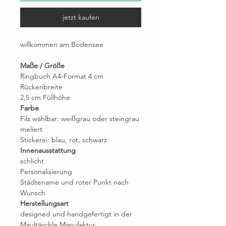
jetzt kaufen
willkommen am Bodensee
Maße / Größe
Ringbuch A4-Format 4 cm
Rückenbreite
2,5 cm Füllhöhe
Farbe
Filz wählbar: weißgrau oder steingrau
meliert
Stickerei: blau, rot, schwarz
Innenausstattung
schlicht
Personalisierung
Städtename und roter Punkt nach
Wunsch
Herstellungsart
designed und handgefertigt in der
Maultäschle Manufaktur