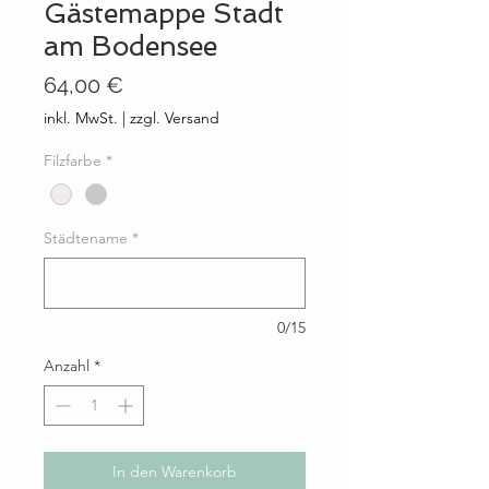
Gästemappe Stadt
am Bodensee
Preis
64,00 €
inkl. MwSt.
|
zzgl. Versand
Filzfarbe
*
Städtename
*
0/15
Anzahl
*
In den Warenkorb