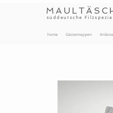
MAULTÄSC
süddeutsche Filzspezia
home
Gästemappen
Anläss