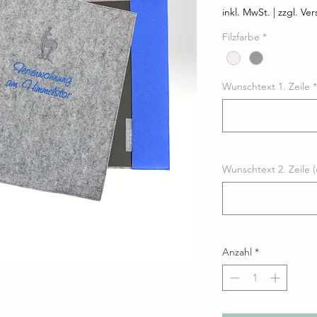
inkl. MwSt.
|
zzgl. Ve
Filzfarbe
*
Wunschtext 1. Zeile
*
Wunschtext 2. Zeile (
Anzahl
*