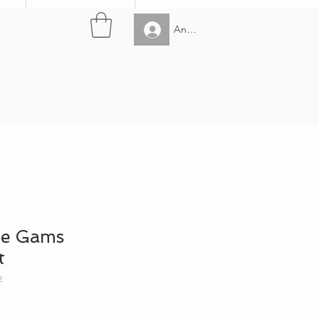
Anmelden
pe Gams
t
2