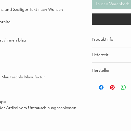
In den Warenkorb
ams und 2zeiliger Text nach Wunsch
breite
Produktinfo
rt / innen blau
auswechselbares Ringbuch
Lieferzeit
Mit 2-Ringmechanik. Au
Lieferumfang Ringbuch mi
https://www.maultaeschle-
Design & Stickdatei © B
Hersteller
Aufgrund der Personalisi
ausgeschlossen.
 Maultäschle Manufaktur
Brunhilde Wallner, Eichh
maultaeschlefilz@gmail.
appe
 der Artikel vom Umtausch ausgeschlossen.