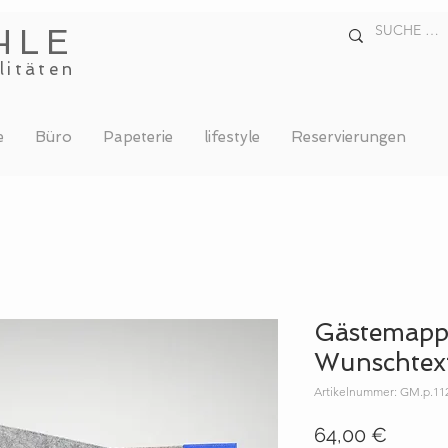
HLE
litäten
e
Büro
Papeterie
lifestyle
Reservierungen
Gästemap
Wunschtex
Artikelnummer: GM.p.11
Preis
64,00 €