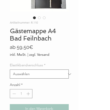
Artikelnummer: R.110
Gästemappe A4
Bad Feilnbach
Sale-
ab
59,50€
Preis
inkl. MwSt.
|
zzgl. Versand
Elastikbandverschluss
*
Anzahl
*
In den Warenkorb