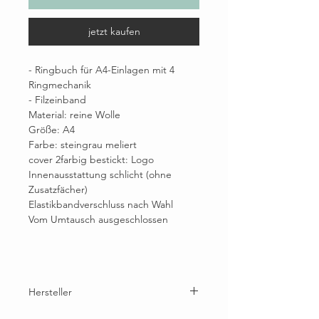
jetzt kaufen
- Ringbuch für A4-Einlagen mit 4
Ringmechanik
- Filzeinband
Material: reine Wolle
Größe: A4
Farbe: steingrau meliert
cover 2farbig bestickt: Logo
Innenausstattung schlicht (ohne
Zusatzfächer)
Elastikbandverschluss nach Wahl
Vom Umtausch ausgeschlossen
Hersteller
Brunhilde Wallner, Eichhornstr. 30A, 78464