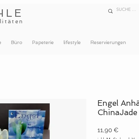
HLE
litäten
e
Büro
Papeterie
lifestyle
Reservierungen
Engel Anhä
ChinaJade
Preis
11,90 €