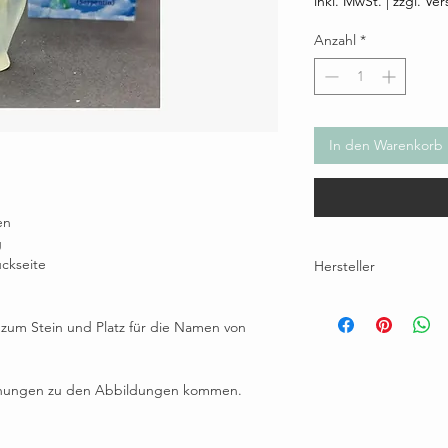
inkl. MwSt.
|
zzgl. Ve
Anzahl
*
In den Warenkorb
en
g
ckseite
Hersteller
Brunhilde Wallner, Eichh
maultaeschlefilz@gmail.
 zum Stein und Platz für die Namen von
ichungen zu den Abbildungen kommen.