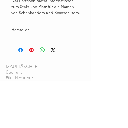
Das Kärtchen bietet Informationen
zum Stein und Platz für die Namen
von Schenkendem und Beschenktem.
Hersteller
Brunhilde Wallner, Eichhornstr. 30A, 78464
Konstanz
maultaeschlefilz@gmail.com
MAULTÄSCHLE
Über uns
Filz - Natur pur
Farbkarten
Pflegehinweise
SERVICE
Bezahlung
Vers
and
Lieferzeit
KONTAKT