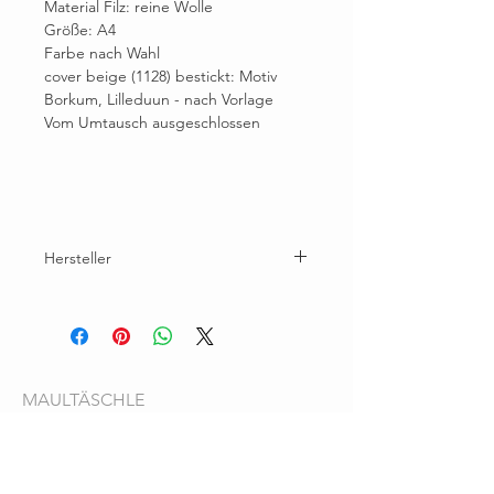
Material Filz: reine Wolle
Größe: A4
Farbe nach Wahl
cover beige (1128) bestickt: Motiv
Borkum, Lilleduun - nach Vorlage
Vom Umtausch ausgeschlossen
Hersteller
Brunhilde Wallner, Eichhornstr. 30A, 78464
Konstanz
maultaeschlefilz@gmail.com
MAULTÄSCHLE
Über uns
Filz - Natur pur
Farbkarten
Pflegehinweise