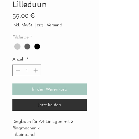
Lilleduun
Preis
59,00 €
inkl. MwSt.
|
zzgl. Versand
Filzfarbe
*
Anzahl
*
In den Warenkorb
jetzt kaufen
Ringbuch für A4-Einlagen mit 2
Ringmechanik
Filzeinband