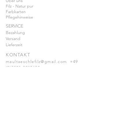
Über uns
Filz - Natur pur
Farbkarten
Pflegehinweise
SERVICE
Bezahlung
Vers
and
Lieferzeit
KONTAKT
maultaeschlefilz@gmail.com
+49
(0)7531-9918688
Impressum
AGB u Kundeninformation
Datenschutz
Widerrufsbelehrung
© Brunhilde Wallner 2025