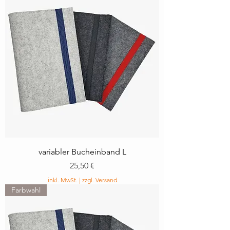
variabler Bucheinband L
Preis
25,50 €
inkl. MwSt.
|
zzgl. Versand
Farbwahl