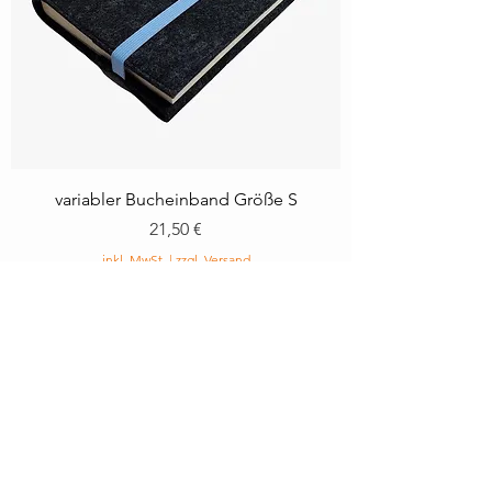
variabler Bucheinband Größe S
Preis
21,50 €
inkl. MwSt.
|
zzgl. Versand