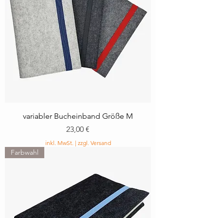
variabler Bucheinband Größe M
Preis
23,00 €
inkl. MwSt.
|
zzgl. Versand
Farbwahl